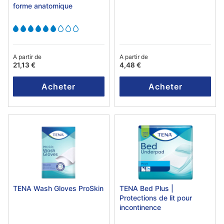
forme anatomique
A partir de
A partir de
21,13 €
4,48 €
Acheter
Acheter
TENA Wash Gloves ProSkin
TENA Bed Plus |
Protections de lit pour
incontinence