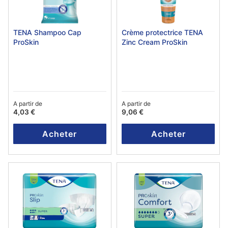
TENA Shampoo Cap
Crème protectrice TENA
ProSkin
Zinc Cream ProSkin
A partir de
A partir de
4,03 €
9,06 €
Acheter
Acheter