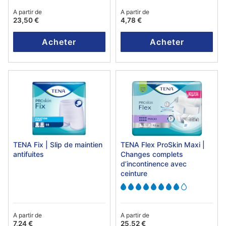
A partir de
A partir de
23,50 €
4,78 €
Acheter
Acheter
TENA Fix | Slip de maintien
TENA Flex ProSkin Maxi |
antifuites
Changes complets
d’incontinence avec
ceinture
A partir de
A partir de
7,24 €
25,52 €