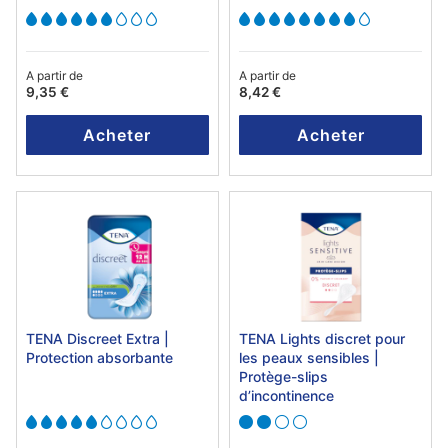
A partir de
A partir de
9,35 €
8,42 €
Acheter
Acheter
TENA Discreet Extra |
TENA Lights discret pour
Protection absorbante
les peaux sensibles |
Protège-slips
d’incontinence