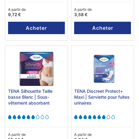
A partir de
A partir de
9,72 €
3,58 €
Acheter
Acheter
TENA Silhouette Taille
TENA Discreet Protect+
basse Blanc | Sous-
Maxi | Serviette pour fuites
vêtement absorbant
urinaires
A partir de
A partir de