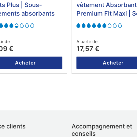
ts Plus | Sous-
vêtement Absorbant
ements absorbants
Premium Fit Maxi | 
vêtement absorbant
tir de
A partir de
09 €
17,57 €
Acheter
Acheter
e clients
Accompagnement et
conseils