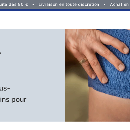
tuite dès 80 €
Livraison en toute discrétion
Achat en 
s
r
ous-
ins pour