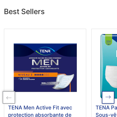
Best Sellers
TENA Men Active Fit avec
TENA Pan
protection absorbante de
Sous-vê