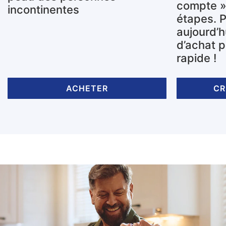
compte » 
incontinentes
étapes. P
aujourd’h
d’achat p
rapide !
ACHETER
CR