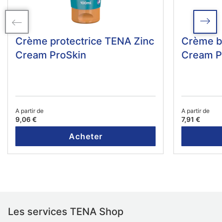
Crème protectrice TENA Zinc
Crème ba
Cream ProSkin
Cream P
A partir de
A partir de
9,06 €
7,91 €
Acheter
Les services TENA Shop