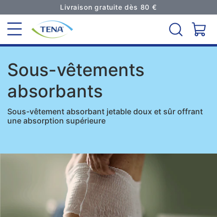
Livraison gratuite dès 80 €
Sous-vêtements
absorbants
Sous-vêtement absorbant jetable doux et sûr offrant
une absorption supérieure