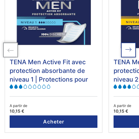
TENA Men Active Fit avec
TENA Men
protection absorbante de
protecti
niveau 1 | Protections pour
niveau 2
fuites urinaires
fuites ur
A partir de
A partir de
10,15 €
10,15 €
Acheter