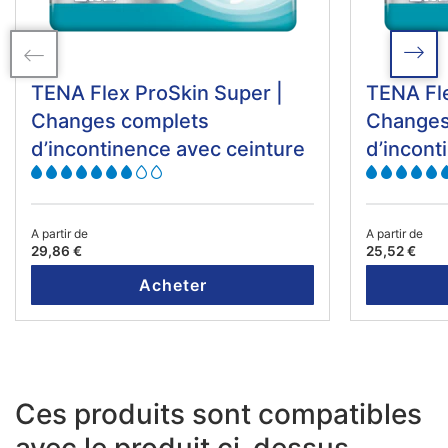
TENA Flex ProSkin Super |
TENA Fle
Changes complets
Changes
d’incontinence avec ceinture
d’incont
A partir de
A partir de
29,86 €
25,52 €
Acheter
Ces produits sont compatibles