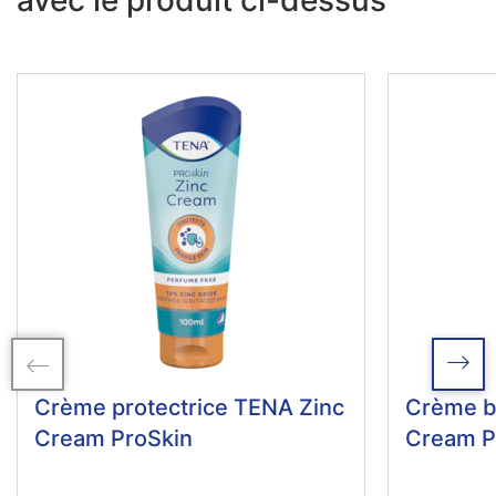
avec le produit ci-dessus
Crème protectrice TENA Zinc
Crème ba
Cream ProSkin
Cream P