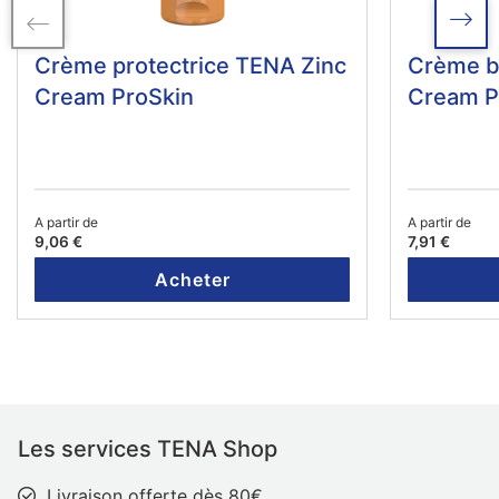
Crème protectrice TENA Zinc
Crème ba
Cream ProSkin
Cream P
A partir de
A partir de
9,06 €
7,91 €
Acheter
Les services TENA Shop
Livraison offerte dès 80€