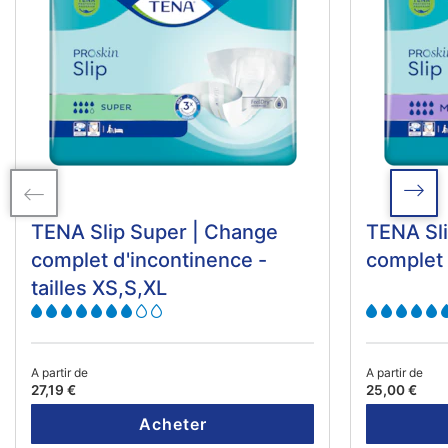
TENA Slip Super | Change
TENA Sli
complet d'incontinence -
complet 
tailles XS,S,XL
A partir de
A partir de
27,19 €
25,00 €
Acheter