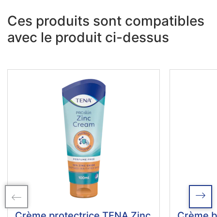
Ces produits sont compatibles
avec le produit ci-dessus
Crème protectrice TENA Zinc
Crème ba