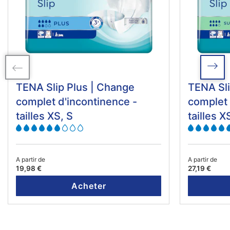
TENA Slip Plus | Change
TENA Sl
complet d'incontinence -
complet 
tailles XS, S
tailles X
A partir de
A partir de
19,98 €
27,19 €
Acheter