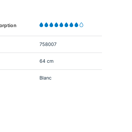
sorption
758007
64 cm
Blanc