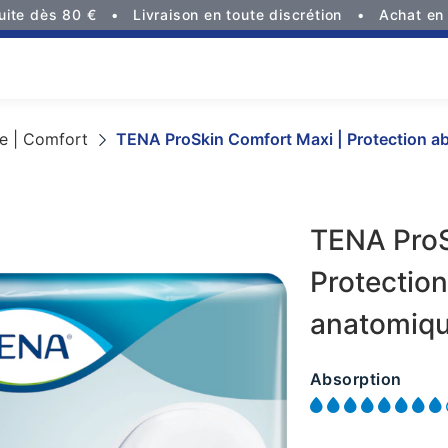
tuite dès 80 €
Livraison en toute discrétion
Achat en 
e | Comfort
TENA ProSkin Comfort Maxi | Protection a
TENA ProS
Protectio
anatomiq
Absorption