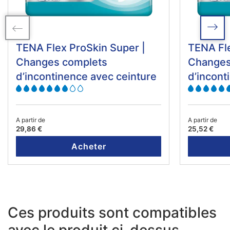
TENA Flex ProSkin Super |
TENA Fle
Changes complets
Changes
d’incontinence avec ceinture
d’incont
A partir de
A partir de
29,86 €
25,52 €
Acheter
Ces produits sont compatibles