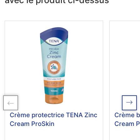
avec le produit ci-dessus
Crème protectrice TENA Zinc
Crème ba
Cream ProSkin
Cream P