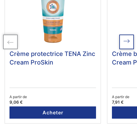
Crème protectrice TENA Zinc
Crème ba
Cream ProSkin
Cream P
A partir de
A partir de
9,06 €
7,91 €
Acheter