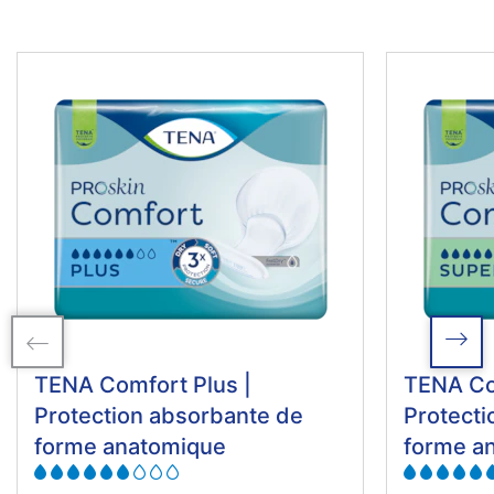
TENA Comfort Plus |
TENA Co
Protection absorbante de
Protecti
forme anatomique
forme a